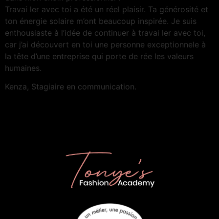
Travai ler avec toi a été un réel plaisir. Ta générosité et
ton énergie solaire m’ont beaucoup inspirée. Je suis
enthousiaste à l’idée de continuer à travai ler avec toi,
car j’ai découvert en toi une personne exceptionnele à
la tête d’une entreprise qui porte de rée les valeurs
humaines.
Kenza, Stagiaire en communication.