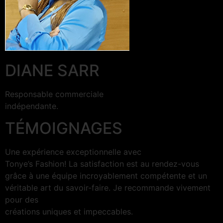
DIANE SARR
Responsable commerciale
indépendante.
TÉMOIGNAGES
Une expérience exceptionnelle avec
Tonye’s Fashion! La satisfaction est au rendez-vous
grâce à une équipe incroyablement compétente et un
véritable art du savoir-faire. Je recommande vivement
pour des
créations uniques et impeccables.