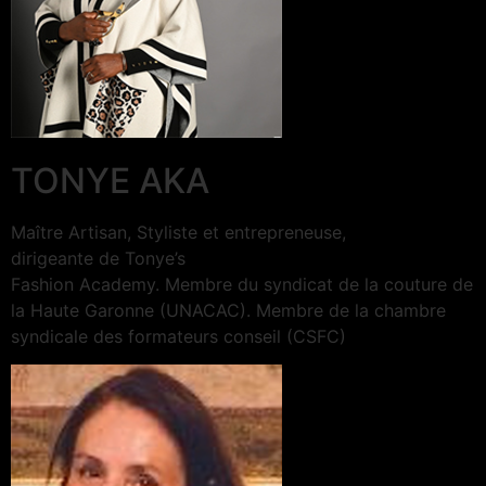
TONYE AKA
Maître Artisan, Styliste et entrepreneuse,
dirigeante de Tonye’s
Fashion Academy. Membre du syndicat de la couture de
la Haute Garonne (UNACAC). Membre de la chambre
syndicale des formateurs conseil (CSFC)