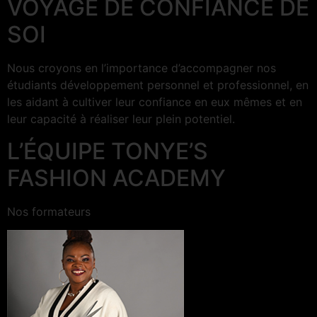
VOYAGE DE CONFIANCE DE
SOI
Nous croyons en l’importance d’accompagner nos
étudiants développement personnel et professionnel, en
les aidant à cultiver leur confiance en eux mêmes et en
leur capacité à réaliser leur plein potentiel.
L’ÉQUIPE TONYE’S
FASHION ACADEMY
Nos formateurs