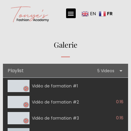
EN
FR
A Propos De Nous
Nous Contacter
Galerie
Playlist
5 Videos
Vidéo de formation #1
0:16
Vidéo de formation #2
0:16
Vidéo de formation #3